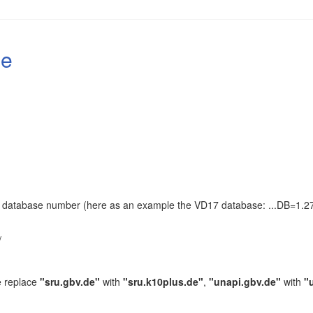
le
the database number (here as an example the VD17 database: ...DB=1.27
.
/
e replace
"sru.gbv.de"
with
"sru.k10plus.de"
,
"unapi.gbv.de"
with
"