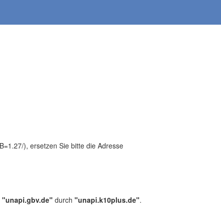
1.27/), ersetzen Sie bitte die Adresse
,
"unapi.gbv.de"
durch
"unapi.k10plus.de"
.