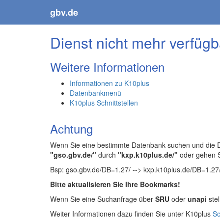
gbv.de
Dienst nicht mehr verfügb
Weitere Informationen
Informationen zu K10plus
Datenbankmenü
K10plus Schnittstellen
Achtung
Wenn Sie eine bestimmte Datenbank suchen und die Da
"gso.gbv.de/"
durch
"kxp.k10plus.de/"
oder gehen 
Bsp: gso.gbv.de/DB=1.27/ --> kxp.k10plus.de/DB=1.27
Bitte aktualisieren Sie Ihre Bookmarks!
Wenn Sie eine Suchanfrage über
SRU
oder
unapi
stel
Weiter Informationen dazu finden Sie unter K10plus
Sc