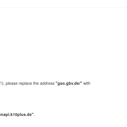
/), please replace the address
"gso.gbv.de/"
with
unapi.k10plus.de"
.