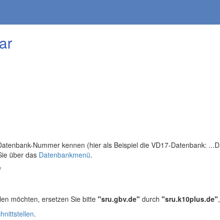
ar
tenbank-Nummer kennen (hier als Beispiel die VD17-Datenbank: ...DB=
Sie über das
Datenbankmenü
.
/
len möchten, ersetzen Sie bitte
"sru.gbv.de"
durch
"sru.k10plus.de"
hnittstellen
.