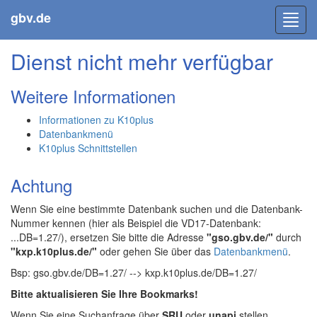
gbv.de
Toggl
navig
Dienst nicht mehr verfügbar
Weitere Informationen
Informationen zu K10plus
Datenbankmenü
K10plus Schnittstellen
Achtung
Wenn Sie eine bestimmte Datenbank suchen und die Datenbank-
Nummer kennen (hier als Beispiel die VD17-Datenbank:
...DB=1.27/), ersetzen Sie bitte die Adresse
"gso.gbv.de/"
durch
"kxp.k10plus.de/"
oder gehen Sie über das
Datenbankmenü
.
Bsp: gso.gbv.de/DB=1.27/ --> kxp.k10plus.de/DB=1.27/
Bitte aktualisieren Sie Ihre Bookmarks!
Wenn Sie eine Suchanfrage über
SRU
oder
unapi
stellen