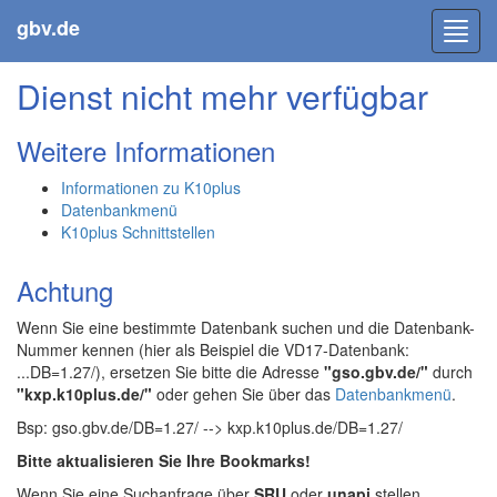
gbv.de
Toggl
navig
Dienst nicht mehr verfügbar
Weitere Informationen
Informationen zu K10plus
Datenbankmenü
K10plus Schnittstellen
Achtung
Wenn Sie eine bestimmte Datenbank suchen und die Datenbank-
Nummer kennen (hier als Beispiel die VD17-Datenbank:
...DB=1.27/), ersetzen Sie bitte die Adresse
"gso.gbv.de/"
durch
"kxp.k10plus.de/"
oder gehen Sie über das
Datenbankmenü
.
Bsp: gso.gbv.de/DB=1.27/ --> kxp.k10plus.de/DB=1.27/
Bitte aktualisieren Sie Ihre Bookmarks!
Wenn Sie eine Suchanfrage über
SRU
oder
unapi
stellen