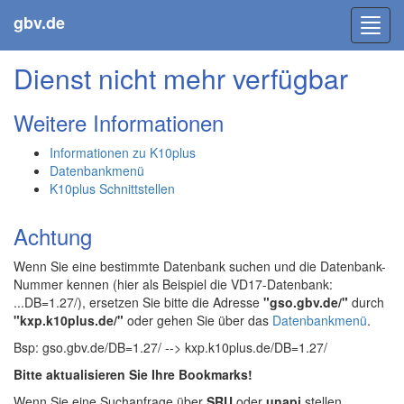
gbv.de
Toggl
navig
Dienst nicht mehr verfügbar
Weitere Informationen
Informationen zu K10plus
Datenbankmenü
K10plus Schnittstellen
Achtung
Wenn Sie eine bestimmte Datenbank suchen und die Datenbank-
Nummer kennen (hier als Beispiel die VD17-Datenbank:
...DB=1.27/), ersetzen Sie bitte die Adresse
"gso.gbv.de/"
durch
"kxp.k10plus.de/"
oder gehen Sie über das
Datenbankmenü
.
Bsp: gso.gbv.de/DB=1.27/ --> kxp.k10plus.de/DB=1.27/
Bitte aktualisieren Sie Ihre Bookmarks!
Wenn Sie eine Suchanfrage über
SRU
oder
unapi
stellen