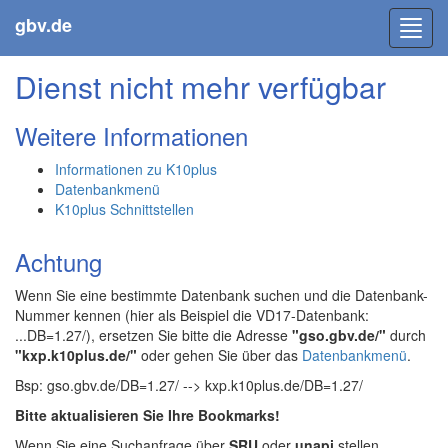
gbv.de
Toggl
navig
Dienst nicht mehr verfügbar
Weitere Informationen
Informationen zu K10plus
Datenbankmenü
K10plus Schnittstellen
Achtung
Wenn Sie eine bestimmte Datenbank suchen und die Datenbank-
Nummer kennen (hier als Beispiel die VD17-Datenbank:
...DB=1.27/), ersetzen Sie bitte die Adresse
"gso.gbv.de/"
durch
"kxp.k10plus.de/"
oder gehen Sie über das
Datenbankmenü
.
Bsp: gso.gbv.de/DB=1.27/ --> kxp.k10plus.de/DB=1.27/
Bitte aktualisieren Sie Ihre Bookmarks!
Wenn Sie eine Suchanfrage über
SRU
oder
unapi
stellen