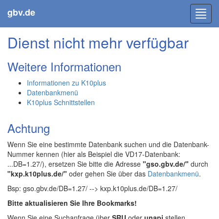
gbv.de
Toggl
navig
Dienst nicht mehr verfügbar
Weitere Informationen
Informationen zu K10plus
Datenbankmenü
K10plus Schnittstellen
Achtung
Wenn Sie eine bestimmte Datenbank suchen und die Datenbank-
Nummer kennen (hier als Beispiel die VD17-Datenbank:
...DB=1.27/), ersetzen Sie bitte die Adresse
"gso.gbv.de/"
durch
"kxp.k10plus.de/"
oder gehen Sie über das
Datenbankmenü
.
Bsp: gso.gbv.de/DB=1.27/ --> kxp.k10plus.de/DB=1.27/
Bitte aktualisieren Sie Ihre Bookmarks!
Wenn Sie eine Suchanfrage über
SRU
oder
unapi
stellen