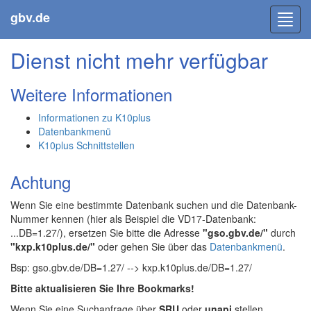
gbv.de
Toggl
navig
Dienst nicht mehr verfügbar
Weitere Informationen
Informationen zu K10plus
Datenbankmenü
K10plus Schnittstellen
Achtung
Wenn Sie eine bestimmte Datenbank suchen und die Datenbank-
Nummer kennen (hier als Beispiel die VD17-Datenbank:
...DB=1.27/), ersetzen Sie bitte die Adresse
"gso.gbv.de/"
durch
"kxp.k10plus.de/"
oder gehen Sie über das
Datenbankmenü
.
Bsp: gso.gbv.de/DB=1.27/ --> kxp.k10plus.de/DB=1.27/
Bitte aktualisieren Sie Ihre Bookmarks!
Wenn Sie eine Suchanfrage über
SRU
oder
unapi
stellen