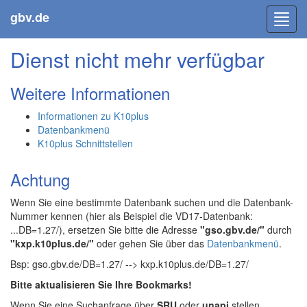
gbv.de
Toggl
navig
Dienst nicht mehr verfügbar
Weitere Informationen
Informationen zu K10plus
Datenbankmenü
K10plus Schnittstellen
Achtung
Wenn Sie eine bestimmte Datenbank suchen und die Datenbank-
Nummer kennen (hier als Beispiel die VD17-Datenbank:
...DB=1.27/), ersetzen Sie bitte die Adresse
"gso.gbv.de/"
durch
"kxp.k10plus.de/"
oder gehen Sie über das
Datenbankmenü
.
Bsp: gso.gbv.de/DB=1.27/ --> kxp.k10plus.de/DB=1.27/
Bitte aktualisieren Sie Ihre Bookmarks!
Wenn Sie eine Suchanfrage über
SRU
oder
unapi
stellen