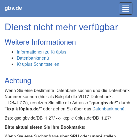
gbv.de
Toggl
navig
Dienst nicht mehr verfügbar
Weitere Informationen
Informationen zu K10plus
Datenbankmenü
K10plus Schnittstellen
Achtung
Wenn Sie eine bestimmte Datenbank suchen und die Datenbank-
Nummer kennen (hier als Beispiel die VD17-Datenbank:
...DB=1.27/), ersetzen Sie bitte die Adresse
"gso.gbv.de/"
durch
"kxp.k10plus.de/"
oder gehen Sie über das
Datenbankmenü
.
Bsp: gso.gbv.de/DB=1.27/ --> kxp.k10plus.de/DB=1.27/
Bitte aktualisieren Sie Ihre Bookmarks!
Wenn Sie eine Suchanfrage über
SRU
oder
unapi
stellen