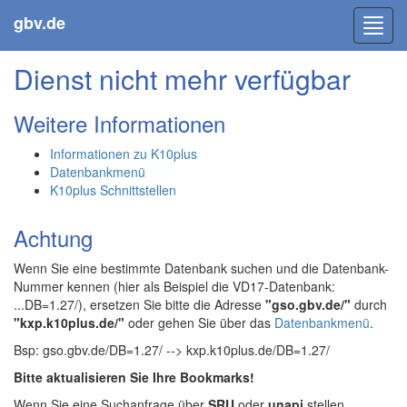
gbv.de
Toggl
navig
Dienst nicht mehr verfügbar
Weitere Informationen
Informationen zu K10plus
Datenbankmenü
K10plus Schnittstellen
Achtung
Wenn Sie eine bestimmte Datenbank suchen und die Datenbank-
Nummer kennen (hier als Beispiel die VD17-Datenbank:
...DB=1.27/), ersetzen Sie bitte die Adresse
"gso.gbv.de/"
durch
"kxp.k10plus.de/"
oder gehen Sie über das
Datenbankmenü
.
Bsp: gso.gbv.de/DB=1.27/ --> kxp.k10plus.de/DB=1.27/
Bitte aktualisieren Sie Ihre Bookmarks!
Wenn Sie eine Suchanfrage über
SRU
oder
unapi
stellen