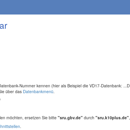
ar
tenbank-Nummer kennen (hier als Beispiel die VD17-Datenbank: ...DB=
Sie über das
Datenbankmenü
.
/
len möchten, ersetzen Sie bitte
"sru.gbv.de"
durch
"sru.k10plus.de"
hnittstellen
.