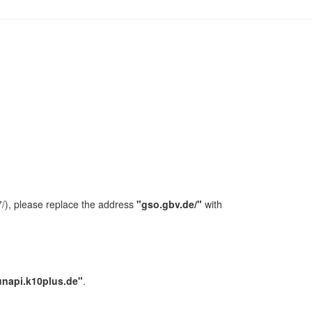
/), please replace the address
"gso.gbv.de/"
with
unapi.k10plus.de"
.