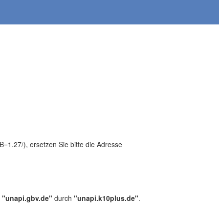
1.27/), ersetzen Sie bitte die Adresse
,
"unapi.gbv.de"
durch
"unapi.k10plus.de"
.