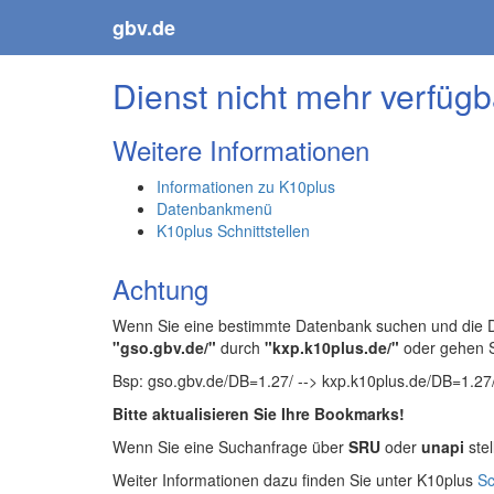
gbv.de
Dienst nicht mehr verfügb
Weitere Informationen
Informationen zu K10plus
Datenbankmenü
K10plus Schnittstellen
Achtung
Wenn Sie eine bestimmte Datenbank suchen und die Da
"gso.gbv.de/"
durch
"kxp.k10plus.de/"
oder gehen 
Bsp: gso.gbv.de/DB=1.27/ --> kxp.k10plus.de/DB=1.27
Bitte aktualisieren Sie Ihre Bookmarks!
Wenn Sie eine Suchanfrage über
SRU
oder
unapi
stel
Weiter Informationen dazu finden Sie unter K10plus
Sc