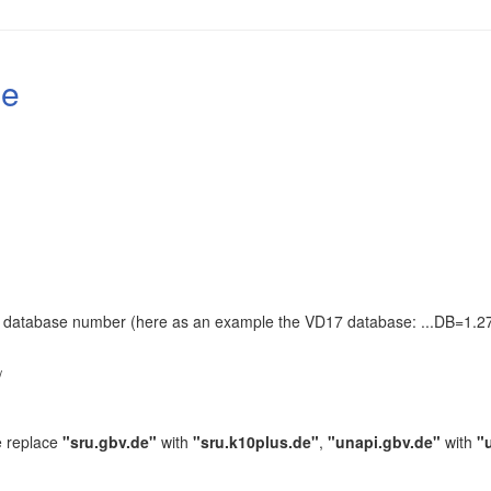
le
the database number (here as an example the VD17 database: ...DB=1.27
.
/
e replace
"sru.gbv.de"
with
"sru.k10plus.de"
,
"unapi.gbv.de"
with
"