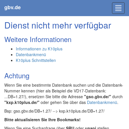
gbv.de
Toggl
navig
Dienst nicht mehr verfügbar
Weitere Informationen
Informationen zu K10plus
Datenbankmenü
K10plus Schnittstellen
Achtung
Wenn Sie eine bestimmte Datenbank suchen und die Datenbank-
Nummer kennen (hier als Beispiel die VD17-Datenbank:
...DB=1.27/), ersetzen Sie bitte die Adresse
"gso.gbv.de/"
durch
"kxp.k10plus.de/"
oder gehen Sie über das
Datenbankmenü
.
Bsp: gso.gbv.de/DB=1.27/ --> kxp.k10plus.de/DB=1.27/
Bitte aktualisieren Sie Ihre Bookmarks!
Wenn Sie eine Suchanfrage über
SRU
oder
unapi
stellen