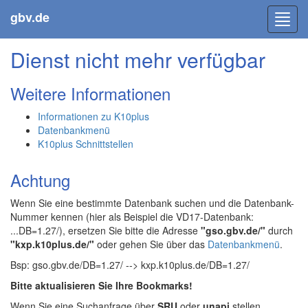
gbv.de
Toggl
navig
Dienst nicht mehr verfügbar
Weitere Informationen
Informationen zu K10plus
Datenbankmenü
K10plus Schnittstellen
Achtung
Wenn Sie eine bestimmte Datenbank suchen und die Datenbank-
Nummer kennen (hier als Beispiel die VD17-Datenbank:
...DB=1.27/), ersetzen Sie bitte die Adresse
"gso.gbv.de/"
durch
"kxp.k10plus.de/"
oder gehen Sie über das
Datenbankmenü
.
Bsp: gso.gbv.de/DB=1.27/ --> kxp.k10plus.de/DB=1.27/
Bitte aktualisieren Sie Ihre Bookmarks!
Wenn Sie eine Suchanfrage über
SRU
oder
unapi
stellen