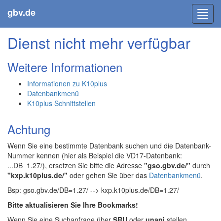
gbv.de
Toggl
navig
Dienst nicht mehr verfügbar
Weitere Informationen
Informationen zu K10plus
Datenbankmenü
K10plus Schnittstellen
Achtung
Wenn Sie eine bestimmte Datenbank suchen und die Datenbank-
Nummer kennen (hier als Beispiel die VD17-Datenbank:
...DB=1.27/), ersetzen Sie bitte die Adresse
"gso.gbv.de/"
durch
"kxp.k10plus.de/"
oder gehen Sie über das
Datenbankmenü
.
Bsp: gso.gbv.de/DB=1.27/ --> kxp.k10plus.de/DB=1.27/
Bitte aktualisieren Sie Ihre Bookmarks!
Wenn Sie eine Suchanfrage über
SRU
oder
unapi
stellen