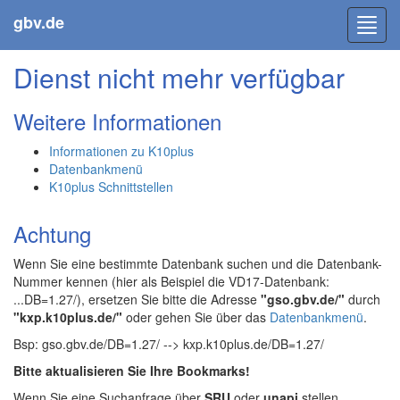
gbv.de
Toggl
navig
Dienst nicht mehr verfügbar
Weitere Informationen
Informationen zu K10plus
Datenbankmenü
K10plus Schnittstellen
Achtung
Wenn Sie eine bestimmte Datenbank suchen und die Datenbank-
Nummer kennen (hier als Beispiel die VD17-Datenbank:
...DB=1.27/), ersetzen Sie bitte die Adresse
"gso.gbv.de/"
durch
"kxp.k10plus.de/"
oder gehen Sie über das
Datenbankmenü
.
Bsp: gso.gbv.de/DB=1.27/ --> kxp.k10plus.de/DB=1.27/
Bitte aktualisieren Sie Ihre Bookmarks!
Wenn Sie eine Suchanfrage über
SRU
oder
unapi
stellen