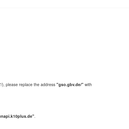
/), please replace the address
"gso.gbv.de/"
with
unapi.k10plus.de"
.