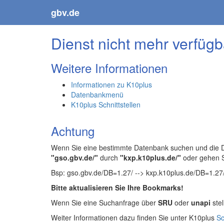
gbv.de
Dienst nicht mehr verfügb
Weitere Informationen
Informationen zu K10plus
Datenbankmenü
K10plus Schnittstellen
Achtung
Wenn Sie eine bestimmte Datenbank suchen und die Da
"gso.gbv.de/"
durch
"kxp.k10plus.de/"
oder gehen 
Bsp: gso.gbv.de/DB=1.27/ --> kxp.k10plus.de/DB=1.27
Bitte aktualisieren Sie Ihre Bookmarks!
Wenn Sie eine Suchanfrage über
SRU
oder
unapi
stel
Weiter Informationen dazu finden Sie unter K10plus
Sc