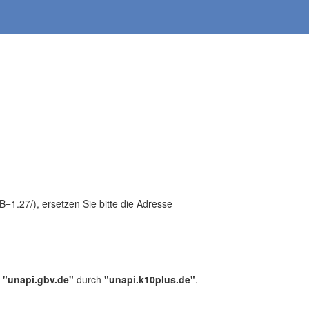
1.27/), ersetzen Sie bitte die Adresse
,
"unapi.gbv.de"
durch
"unapi.k10plus.de"
.