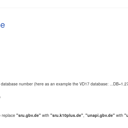
le
the database number (here as an example the VD17 database: ...DB=1.27
.
/
e replace
"sru.gbv.de"
with
"sru.k10plus.de"
,
"unapi.gbv.de"
with
"