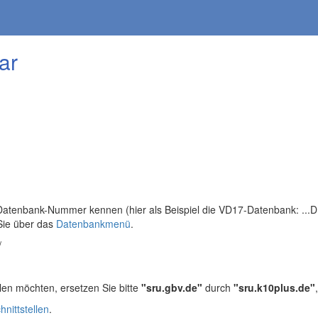
ar
tenbank-Nummer kennen (hier als Beispiel die VD17-Datenbank: ...DB=
Sie über das
Datenbankmenü
.
/
len möchten, ersetzen Sie bitte
"sru.gbv.de"
durch
"sru.k10plus.de"
hnittstellen
.