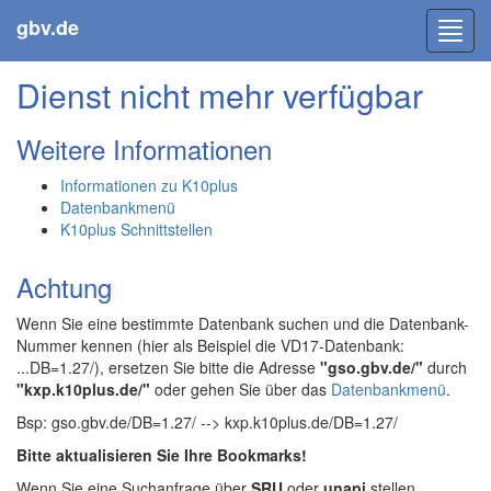
gbv.de
Toggl
navig
Dienst nicht mehr verfügbar
Weitere Informationen
Informationen zu K10plus
Datenbankmenü
K10plus Schnittstellen
Achtung
Wenn Sie eine bestimmte Datenbank suchen und die Datenbank-
Nummer kennen (hier als Beispiel die VD17-Datenbank:
...DB=1.27/), ersetzen Sie bitte die Adresse
"gso.gbv.de/"
durch
"kxp.k10plus.de/"
oder gehen Sie über das
Datenbankmenü
.
Bsp: gso.gbv.de/DB=1.27/ --> kxp.k10plus.de/DB=1.27/
Bitte aktualisieren Sie Ihre Bookmarks!
Wenn Sie eine Suchanfrage über
SRU
oder
unapi
stellen