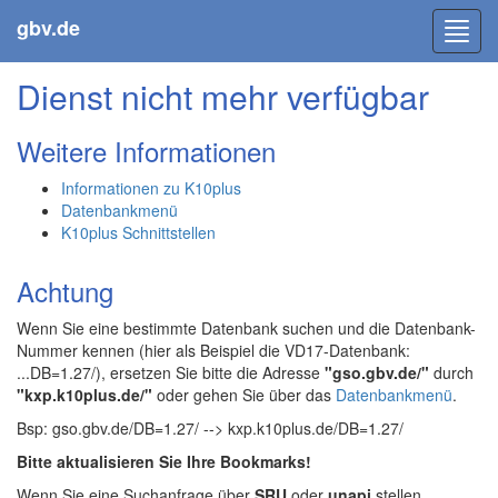
gbv.de
Toggl
navig
Dienst nicht mehr verfügbar
Weitere Informationen
Informationen zu K10plus
Datenbankmenü
K10plus Schnittstellen
Achtung
Wenn Sie eine bestimmte Datenbank suchen und die Datenbank-
Nummer kennen (hier als Beispiel die VD17-Datenbank:
...DB=1.27/), ersetzen Sie bitte die Adresse
"gso.gbv.de/"
durch
"kxp.k10plus.de/"
oder gehen Sie über das
Datenbankmenü
.
Bsp: gso.gbv.de/DB=1.27/ --> kxp.k10plus.de/DB=1.27/
Bitte aktualisieren Sie Ihre Bookmarks!
Wenn Sie eine Suchanfrage über
SRU
oder
unapi
stellen