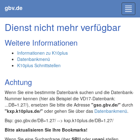
gbv.de
Toggl
navig
Dienst nicht mehr verfügbar
Weitere Informationen
Informationen zu K10plus
Datenbankmenü
K10plus Schnittstellen
Achtung
Wenn Sie eine bestimmte Datenbank suchen und die Datenbank-
Nummer kennen (hier als Beispiel die VD17-Datenbank:
...DB=1.27/), ersetzen Sie bitte die Adresse
"gso.gbv.de/"
durch
"kxp.k10plus.de/"
oder gehen Sie über das
Datenbankmenü
.
Bsp: gso.gbv.de/DB=1.27/ --> kxp.k10plus.de/DB=1.27/
Bitte aktualisieren Sie Ihre Bookmarks!
Wenn Sie eine Suchanfrage über
SRU
oder
unapi
stellen