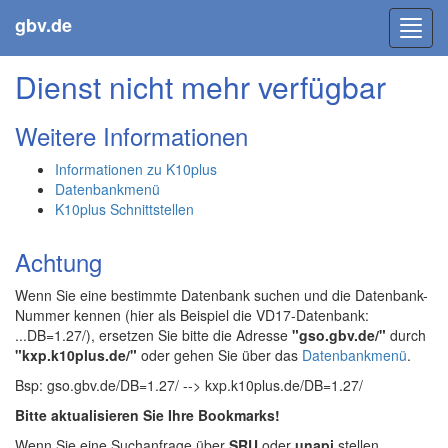
gbv.de
Toggl
navig
Dienst nicht mehr verfügbar
Weitere Informationen
Informationen zu K10plus
Datenbankmenü
K10plus Schnittstellen
Achtung
Wenn Sie eine bestimmte Datenbank suchen und die Datenbank-
Nummer kennen (hier als Beispiel die VD17-Datenbank:
...DB=1.27/), ersetzen Sie bitte die Adresse
"gso.gbv.de/"
durch
"kxp.k10plus.de/"
oder gehen Sie über das
Datenbankmenü
.
Bsp: gso.gbv.de/DB=1.27/ --> kxp.k10plus.de/DB=1.27/
Bitte aktualisieren Sie Ihre Bookmarks!
Wenn Sie eine Suchanfrage über
SRU
oder
unapi
stellen