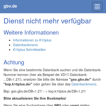
gbv.de
Toggl
navig
Dienst nicht mehr verfügbar
Weitere Informationen
Informationen zu K10plus
Datenbankmenü
K10plus Schnittstellen
Achtung
Wenn Sie eine bestimmte Datenbank suchen und die Datenbank-
Nummer kennen (hier als Beispiel die VD17-Datenbank:
...DB=1.27/), ersetzen Sie bitte die Adresse
"gso.gbv.de/"
durch
"kxp.k10plus.de/"
oder gehen Sie über das
Datenbankmenü
.
Bsp: gso.gbv.de/DB=1.27/ --> kxp.k10plus.de/DB=1.27/
Bitte aktualisieren Sie Ihre Bookmarks!
Wenn Sie eine Suchanfrage über
SRU
oder
unapi
stellen