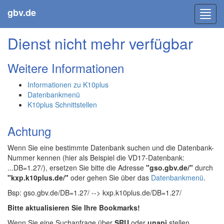
gbv.de
Toggl
navig
Dienst nicht mehr verfügbar
Weitere Informationen
Informationen zu K10plus
Datenbankmenü
K10plus Schnittstellen
Achtung
Wenn Sie eine bestimmte Datenbank suchen und die Datenbank-
Nummer kennen (hier als Beispiel die VD17-Datenbank:
...DB=1.27/), ersetzen Sie bitte die Adresse
"gso.gbv.de/"
durch
"kxp.k10plus.de/"
oder gehen Sie über das
Datenbankmenü
.
Bsp: gso.gbv.de/DB=1.27/ --> kxp.k10plus.de/DB=1.27/
Bitte aktualisieren Sie Ihre Bookmarks!
Wenn Sie eine Suchanfrage über
SRU
oder
unapi
stellen