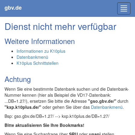
gbv.de
Toggl
navig
Dienst nicht mehr verfügbar
Weitere Informationen
Informationen zu K10plus
Datenbankmenü
K10plus Schnittstellen
Achtung
Wenn Sie eine bestimmte Datenbank suchen und die Datenbank-
Nummer kennen (hier als Beispiel die VD17-Datenbank:
...DB=1.27/), ersetzen Sie bitte die Adresse
"gso.gbv.de/"
durch
"kxp.k10plus.de/"
oder gehen Sie über das
Datenbankmenü
.
Bsp: gso.gbv.de/DB=1.27/ --> kxp.k10plus.de/DB=1.27/
Bitte aktualisieren Sie Ihre Bookmarks!
Wenn Sie eine Suchanfrage über
SRU
oder
unapi
stellen