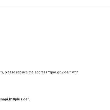
/), please replace the address
"gso.gbv.de/"
with
unapi.k10plus.de"
.