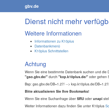
gbv.de
Dienst nicht mehr verfügb
Weitere Informationen
Informationen zu K10plus
Datenbankmenü
K10plus Schnittstellen
Achtung
Wenn Sie eine bestimmte Datenbank suchen und die Da
"gso.gbv.de/"
durch
"kxp.k10plus.de/"
oder gehen 
Bsp: gso.gbv.de/DB=1.27/ --> kxp.k10plus.de/DB=1.27
Bitte aktualisieren Sie Ihre Bookmarks!
Wenn Sie eine Suchanfrage über
SRU
oder
unapi
stel
Weiter Informationen dazu finden Sie unter K10plus
Sc