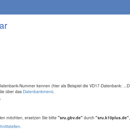
ar
tenbank-Nummer kennen (hier als Beispiel die VD17-Datenbank: ...DB=
Sie über das
Datenbankmenü
.
/
len möchten, ersetzen Sie bitte
"sru.gbv.de"
durch
"sru.k10plus.de"
hnittstellen
.