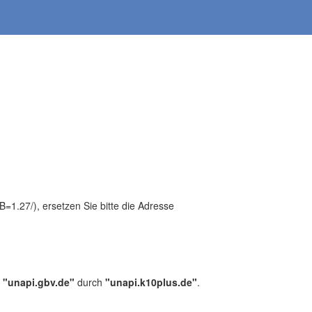
1.27/), ersetzen Sie bitte die Adresse
,
"unapi.gbv.de"
durch
"unapi.k10plus.de"
.