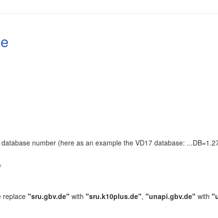
le
the database number (here as an example the VD17 database: ...DB=1.27
.
/
e replace
"sru.gbv.de"
with
"sru.k10plus.de"
,
"unapi.gbv.de"
with
"