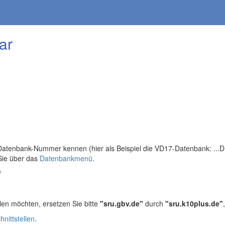
ar
tenbank-Nummer kennen (hier als Beispiel die VD17-Datenbank: ...DB=
Sie über das
Datenbankmenü
.
/
len möchten, ersetzen Sie bitte
"sru.gbv.de"
durch
"sru.k10plus.de"
hnittstellen
.