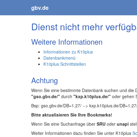
gbv.de
Dienst nicht mehr verfügb
Weitere Informationen
Informationen zu K10plus
Datenbankmenü
K10plus Schnittstellen
Achtung
Wenn Sie eine bestimmte Datenbank suchen und die Da
"gso.gbv.de/"
durch
"kxp.k10plus.de/"
oder gehen 
Bsp: gso.gbv.de/DB=1.27/ --> kxp.k10plus.de/DB=1.27
Bitte aktualisieren Sie Ihre Bookmarks!
Wenn Sie eine Suchanfrage über
SRU
oder
unapi
stel
Weiter Informationen dazu finden Sie unter K10plus
Sc