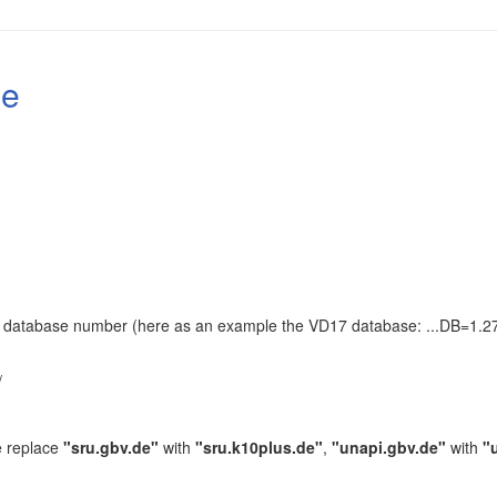
le
the database number (here as an example the VD17 database: ...DB=1.27
.
/
e replace
"sru.gbv.de"
with
"sru.k10plus.de"
,
"unapi.gbv.de"
with
"