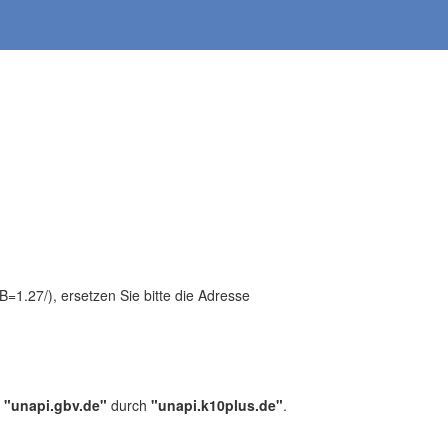
1.27/), ersetzen Sie bitte die Adresse
,
"unapi.gbv.de"
durch
"unapi.k10plus.de"
.