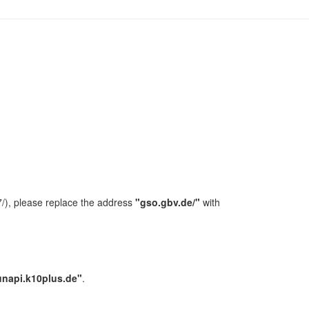
/), please replace the address
"gso.gbv.de/"
with
unapi.k10plus.de"
.