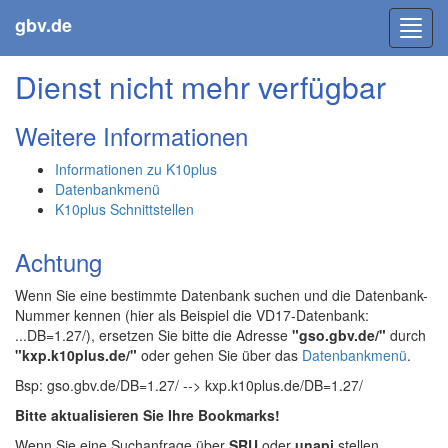
gbv.de
Toggl
navig
Dienst nicht mehr verfügbar
Weitere Informationen
Informationen zu K10plus
Datenbankmenü
K10plus Schnittstellen
Achtung
Wenn Sie eine bestimmte Datenbank suchen und die Datenbank-
Nummer kennen (hier als Beispiel die VD17-Datenbank:
...DB=1.27/), ersetzen Sie bitte die Adresse
"gso.gbv.de/"
durch
"kxp.k10plus.de/"
oder gehen Sie über das
Datenbankmenü
.
Bsp: gso.gbv.de/DB=1.27/ --> kxp.k10plus.de/DB=1.27/
Bitte aktualisieren Sie Ihre Bookmarks!
Wenn Sie eine Suchanfrage über
SRU
oder
unapi
stellen