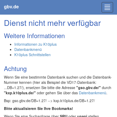
gbv.de
Toggl
navig
Dienst nicht mehr verfügbar
Weitere Informationen
Informationen zu K10plus
Datenbankmenü
K10plus Schnittstellen
Achtung
Wenn Sie eine bestimmte Datenbank suchen und die Datenbank-
Nummer kennen (hier als Beispiel die VD17-Datenbank:
...DB=1.27/), ersetzen Sie bitte die Adresse
"gso.gbv.de/"
durch
"kxp.k10plus.de/"
oder gehen Sie über das
Datenbankmenü
.
Bsp: gso.gbv.de/DB=1.27/ --> kxp.k10plus.de/DB=1.27/
Bitte aktualisieren Sie Ihre Bookmarks!
Wenn Sie eine Suchanfrage über
SRU
oder
unapi
stellen