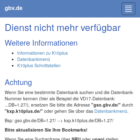
gbv.de
Toggl
navig
Dienst nicht mehr verfügbar
Weitere Informationen
Informationen zu K10plus
Datenbankmenü
K10plus Schnittstellen
Achtung
Wenn Sie eine bestimmte Datenbank suchen und die Datenbank-
Nummer kennen (hier als Beispiel die VD17-Datenbank:
...DB=1.27/), ersetzen Sie bitte die Adresse
"gso.gbv.de/"
durch
"kxp.k10plus.de/"
oder gehen Sie über das
Datenbankmenü
.
Bsp: gso.gbv.de/DB=1.27/ --> kxp.k10plus.de/DB=1.27/
Bitte aktualisieren Sie Ihre Bookmarks!
Wenn Sie eine Suchanfrage über
SRU
oder
unapi
stellen