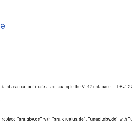
le
the database number (here as an example the VD17 database: ...DB=1.27
.
/
e replace
"sru.gbv.de"
with
"sru.k10plus.de"
,
"unapi.gbv.de"
with
"