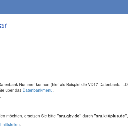
ar
tenbank-Nummer kennen (hier als Beispiel die VD17-Datenbank: ...DB=
Sie über das
Datenbankmenü
.
/
len möchten, ersetzen Sie bitte
"sru.gbv.de"
durch
"sru.k10plus.de"
hnittstellen
.