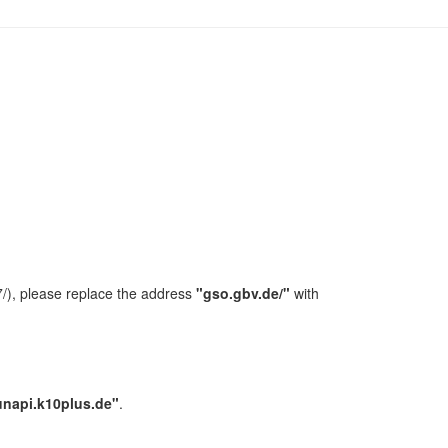
/), please replace the address
"gso.gbv.de/"
with
unapi.k10plus.de"
.