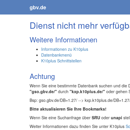
gbv.de
Dienst nicht mehr verfügb
Weitere Informationen
Informationen zu K10plus
Datenbankmenü
K10plus Schnittstellen
Achtung
Wenn Sie eine bestimmte Datenbank suchen und die Da
"gso.gbv.de/"
durch
"kxp.k10plus.de/"
oder gehen 
Bsp: gso.gbv.de/DB=1.27/ --> kxp.k10plus.de/DB=1.27
Bitte aktualisieren Sie Ihre Bookmarks!
Wenn Sie eine Suchanfrage über
SRU
oder
unapi
stel
Weiter Informationen dazu finden Sie unter K10plus
Sc