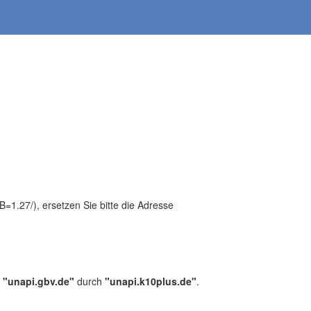
1.27/), ersetzen Sie bitte die Adresse
,
"unapi.gbv.de"
durch
"unapi.k10plus.de"
.