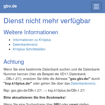
gbv.de
Toggl
navig
Dienst nicht mehr verfügbar
Weitere Informationen
Informationen zu K10plus
Datenbankmenü
K10plus Schnittstellen
Achtung
Wenn Sie eine bestimmte Datenbank suchen und die Datenbank-
Nummer kennen (hier als Beispiel die VD17-Datenbank:
...DB=1.27/), ersetzen Sie bitte die Adresse
"gso.gbv.de/"
durch
"kxp.k10plus.de/"
oder gehen Sie über das
Datenbankmenü
.
Bsp: gso.gbv.de/DB=1.27/ --> kxp.k10plus.de/DB=1.27/
Bitte aktualisieren Sie Ihre Bookmarks!
Wenn Sie eine Suchanfrage über
SRU
oder
unapi
stellen