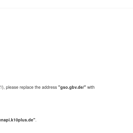
/), please replace the address
"gso.gbv.de/"
with
unapi.k10plus.de"
.