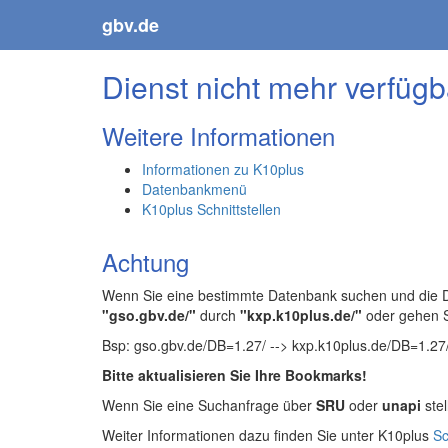
gbv.de
Dienst nicht mehr verfügb
Weitere Informationen
Informationen zu K10plus
Datenbankmenü
K10plus Schnittstellen
Achtung
Wenn Sie eine bestimmte Datenbank suchen und die Da
"gso.gbv.de/"
durch
"kxp.k10plus.de/"
oder gehen 
Bsp: gso.gbv.de/DB=1.27/ --> kxp.k10plus.de/DB=1.27
Bitte aktualisieren Sie Ihre Bookmarks!
Wenn Sie eine Suchanfrage über
SRU
oder
unapi
stel
Weiter Informationen dazu finden Sie unter K10plus
Sc