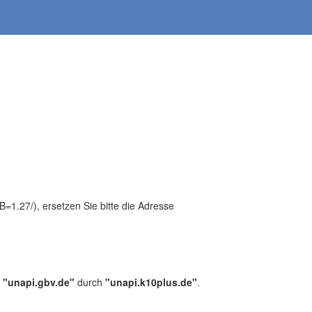
1.27/), ersetzen Sie bitte die Adresse
,
"unapi.gbv.de"
durch
"unapi.k10plus.de"
.