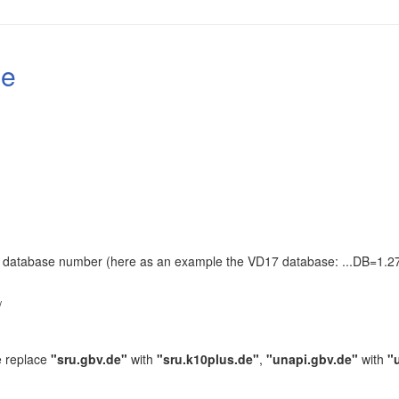
le
the database number (here as an example the VD17 database: ...DB=1.27
.
/
e replace
"sru.gbv.de"
with
"sru.k10plus.de"
,
"unapi.gbv.de"
with
"