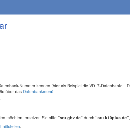
ar
tenbank-Nummer kennen (hier als Beispiel die VD17-Datenbank: ...DB=
Sie über das
Datenbankmenü
.
/
len möchten, ersetzen Sie bitte
"sru.gbv.de"
durch
"sru.k10plus.de"
hnittstellen
.