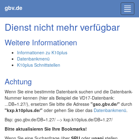
gbv.de
Toggl
navig
Dienst nicht mehr verfügbar
Weitere Informationen
Informationen zu K10plus
Datenbankmenü
K10plus Schnittstellen
Achtung
Wenn Sie eine bestimmte Datenbank suchen und die Datenbank-
Nummer kennen (hier als Beispiel die VD17-Datenbank:
...DB=1.27/), ersetzen Sie bitte die Adresse
"gso.gbv.de/"
durch
"kxp.k10plus.de/"
oder gehen Sie über das
Datenbankmenü
.
Bsp: gso.gbv.de/DB=1.27/ --> kxp.k10plus.de/DB=1.27/
Bitte aktualisieren Sie Ihre Bookmarks!
Wenn Sie eine Suchanfrage über
SRU
oder
unapi
stellen