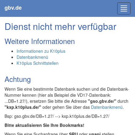
gbv.de
Toggl
navig
Dienst nicht mehr verfügbar
Weitere Informationen
Informationen zu K10plus
Datenbankmenü
K10plus Schnittstellen
Achtung
Wenn Sie eine bestimmte Datenbank suchen und die Datenbank-
Nummer kennen (hier als Beispiel die VD17-Datenbank:
...DB=1.27/), ersetzen Sie bitte die Adresse
"gso.gbv.de/"
durch
"kxp.k10plus.de/"
oder gehen Sie über das
Datenbankmenü
.
Bsp: gso.gbv.de/DB=1.27/ --> kxp.k10plus.de/DB=1.27/
Bitte aktualisieren Sie Ihre Bookmarks!
Wenn Sie eine Suchanfrage über
SRU
oder
unapi
stellen