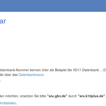
ar
tenbank-Nummer kennen (hier als Beispiel die VD17-Datenbank: ...DB=
Sie über das
Datenbankmenü
.
/
len möchten, ersetzen Sie bitte
"sru.gbv.de"
durch
"sru.k10plus.de"
hnittstellen
.