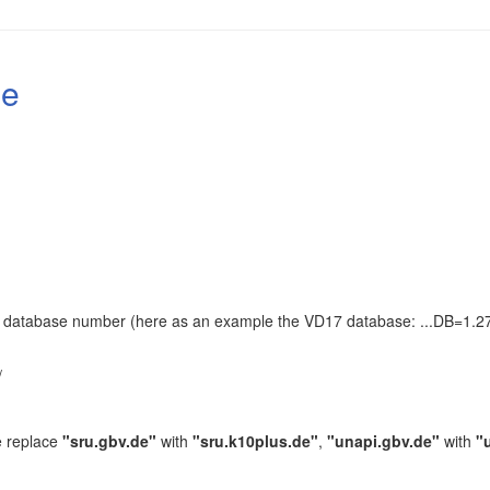
le
the database number (here as an example the VD17 database: ...DB=1.27
.
/
e replace
"sru.gbv.de"
with
"sru.k10plus.de"
,
"unapi.gbv.de"
with
"