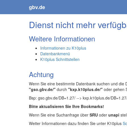
gbv.de
Dienst nicht mehr verfügb
Weitere Informationen
Informationen zu K10plus
Datenbankmenü
K10plus Schnittstellen
Achtung
Wenn Sie eine bestimmte Datenbank suchen und die Da
"gso.gbv.de/"
durch
"kxp.k10plus.de/"
oder gehen 
Bsp: gso.gbv.de/DB=1.27/ --> kxp.k10plus.de/DB=1.27
Bitte aktualisieren Sie Ihre Bookmarks!
Wenn Sie eine Suchanfrage über
SRU
oder
unapi
stel
Weiter Informationen dazu finden Sie unter K10plus
Sc