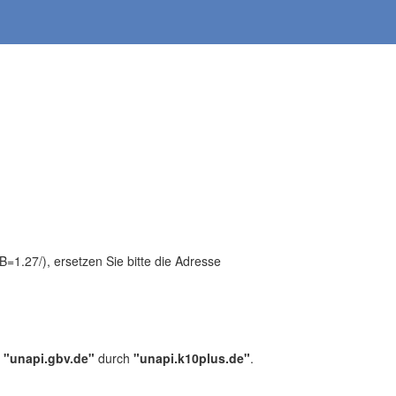
1.27/), ersetzen Sie bitte die Adresse
,
"unapi.gbv.de"
durch
"unapi.k10plus.de"
.