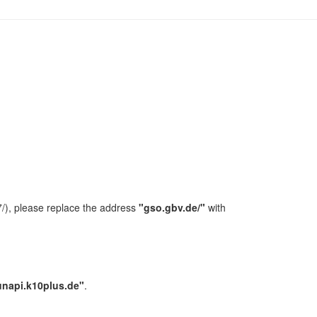
/), please replace the address
"gso.gbv.de/"
with
unapi.k10plus.de"
.