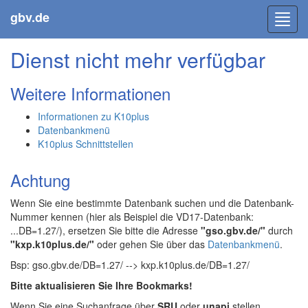
gbv.de
Toggl
navig
Dienst nicht mehr verfügbar
Weitere Informationen
Informationen zu K10plus
Datenbankmenü
K10plus Schnittstellen
Achtung
Wenn Sie eine bestimmte Datenbank suchen und die Datenbank-
Nummer kennen (hier als Beispiel die VD17-Datenbank:
...DB=1.27/), ersetzen Sie bitte die Adresse
"gso.gbv.de/"
durch
"kxp.k10plus.de/"
oder gehen Sie über das
Datenbankmenü
.
Bsp: gso.gbv.de/DB=1.27/ --> kxp.k10plus.de/DB=1.27/
Bitte aktualisieren Sie Ihre Bookmarks!
Wenn Sie eine Suchanfrage über
SRU
oder
unapi
stellen