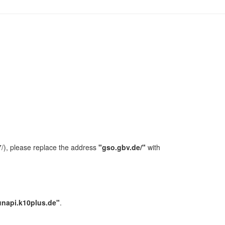
/), please replace the address
"gso.gbv.de/"
with
unapi.k10plus.de"
.