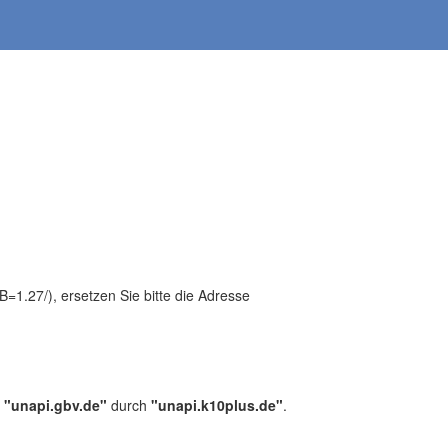
1.27/), ersetzen Sie bitte die Adresse
,
"unapi.gbv.de"
durch
"unapi.k10plus.de"
.