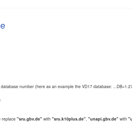
le
the database number (here as an example the VD17 database: ...DB=1.27
.
/
e replace
"sru.gbv.de"
with
"sru.k10plus.de"
,
"unapi.gbv.de"
with
"