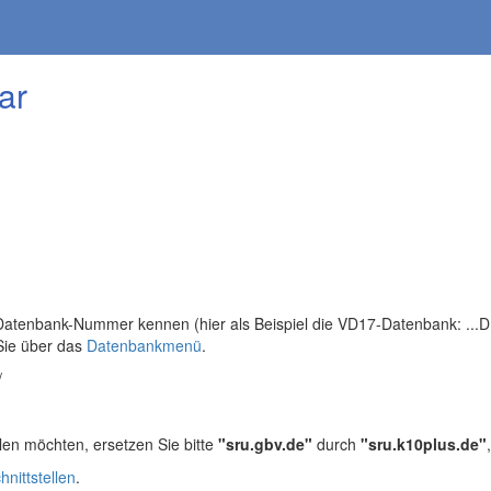
ar
tenbank-Nummer kennen (hier als Beispiel die VD17-Datenbank: ...DB=
Sie über das
Datenbankmenü
.
/
len möchten, ersetzen Sie bitte
"sru.gbv.de"
durch
"sru.k10plus.de"
hnittstellen
.