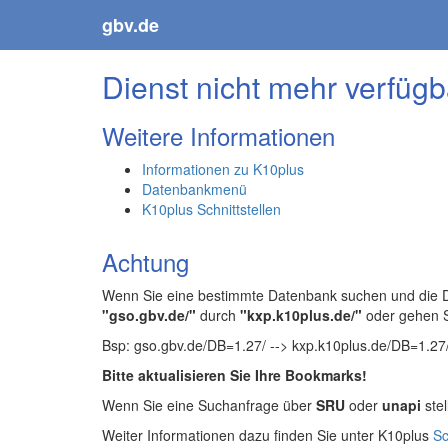
gbv.de
Dienst nicht mehr verfügb
Weitere Informationen
Informationen zu K10plus
Datenbankmenü
K10plus Schnittstellen
Achtung
Wenn Sie eine bestimmte Datenbank suchen und die Da
"gso.gbv.de/"
durch
"kxp.k10plus.de/"
oder gehen 
Bsp: gso.gbv.de/DB=1.27/ --> kxp.k10plus.de/DB=1.27
Bitte aktualisieren Sie Ihre Bookmarks!
Wenn Sie eine Suchanfrage über
SRU
oder
unapi
stel
Weiter Informationen dazu finden Sie unter K10plus
Sc