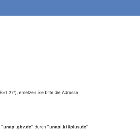
1.27/), ersetzen Sie bitte die Adresse
,
"unapi.gbv.de"
durch
"unapi.k10plus.de"
.