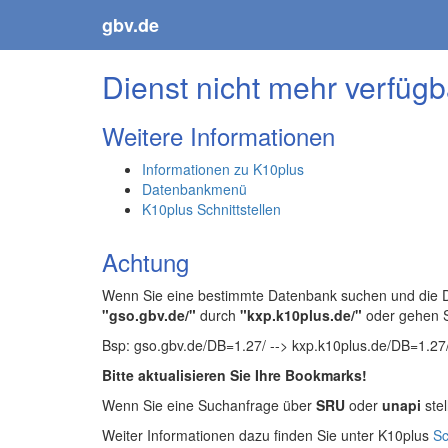
gbv.de
Dienst nicht mehr verfügb
Weitere Informationen
Informationen zu K10plus
Datenbankmenü
K10plus Schnittstellen
Achtung
Wenn Sie eine bestimmte Datenbank suchen und die Da
"gso.gbv.de/"
durch
"kxp.k10plus.de/"
oder gehen 
Bsp: gso.gbv.de/DB=1.27/ --> kxp.k10plus.de/DB=1.27
Bitte aktualisieren Sie Ihre Bookmarks!
Wenn Sie eine Suchanfrage über
SRU
oder
unapi
stel
Weiter Informationen dazu finden Sie unter K10plus
Sc