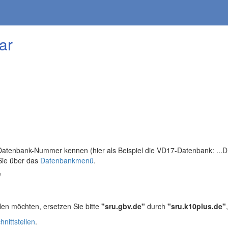
ar
tenbank-Nummer kennen (hier als Beispiel die VD17-Datenbank: ...DB=
Sie über das
Datenbankmenü
.
/
len möchten, ersetzen Sie bitte
"sru.gbv.de"
durch
"sru.k10plus.de"
hnittstellen
.