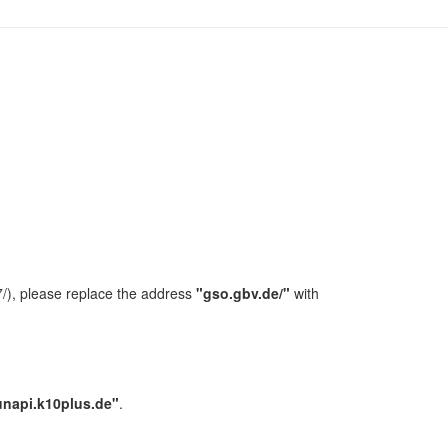
/), please replace the address
"gso.gbv.de/"
with
unapi.k10plus.de"
.