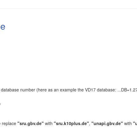
le
the database number (here as an example the VD17 database: ...DB=1.27
.
/
e replace
"sru.gbv.de"
with
"sru.k10plus.de"
,
"unapi.gbv.de"
with
"