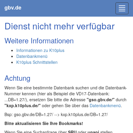
gbv.de
Toggl
navig
Dienst nicht mehr verfügbar
Weitere Informationen
Informationen zu K10plus
Datenbankmenü
K10plus Schnittstellen
Achtung
Wenn Sie eine bestimmte Datenbank suchen und die Datenbank-
Nummer kennen (hier als Beispiel die VD17-Datenbank:
...DB=1.27/), ersetzen Sie bitte die Adresse
"gso.gbv.de/"
durch
"kxp.k10plus.de/"
oder gehen Sie über das
Datenbankmenü
.
Bsp: gso.gbv.de/DB=1.27/ --> kxp.k10plus.de/DB=1.27/
Bitte aktualisieren Sie Ihre Bookmarks!
Wenn Sie eine Suchanfrage über
SRU
oder
unapi
stellen