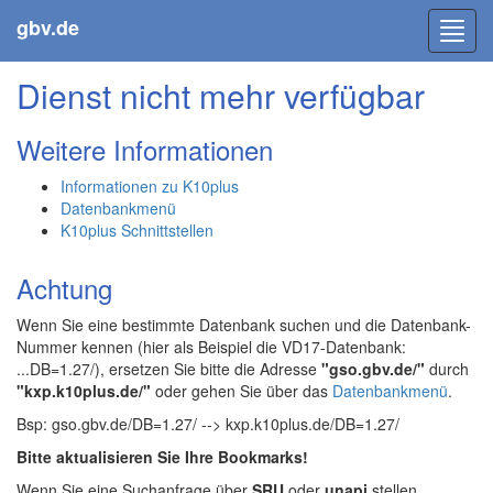
gbv.de
Toggl
navig
Dienst nicht mehr verfügbar
Weitere Informationen
Informationen zu K10plus
Datenbankmenü
K10plus Schnittstellen
Achtung
Wenn Sie eine bestimmte Datenbank suchen und die Datenbank-
Nummer kennen (hier als Beispiel die VD17-Datenbank:
...DB=1.27/), ersetzen Sie bitte die Adresse
"gso.gbv.de/"
durch
"kxp.k10plus.de/"
oder gehen Sie über das
Datenbankmenü
.
Bsp: gso.gbv.de/DB=1.27/ --> kxp.k10plus.de/DB=1.27/
Bitte aktualisieren Sie Ihre Bookmarks!
Wenn Sie eine Suchanfrage über
SRU
oder
unapi
stellen