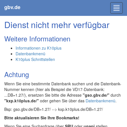
gbv.de
Toggl
navig
Dienst nicht mehr verfügbar
Weitere Informationen
Informationen zu K10plus
Datenbankmenü
K10plus Schnittstellen
Achtung
Wenn Sie eine bestimmte Datenbank suchen und die Datenbank-
Nummer kennen (hier als Beispiel die VD17-Datenbank:
...DB=1.27/), ersetzen Sie bitte die Adresse
"gso.gbv.de/"
durch
"kxp.k10plus.de/"
oder gehen Sie über das
Datenbankmenü
.
Bsp: gso.gbv.de/DB=1.27/ --> kxp.k10plus.de/DB=1.27/
Bitte aktualisieren Sie Ihre Bookmarks!
Wenn Sie eine Suchanfrage über
SRU
oder
unapi
stellen