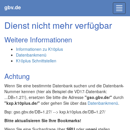
gbv.de
Toggl
navig
Dienst nicht mehr verfügbar
Weitere Informationen
Informationen zu K10plus
Datenbankmenü
K10plus Schnittstellen
Achtung
Wenn Sie eine bestimmte Datenbank suchen und die Datenbank-
Nummer kennen (hier als Beispiel die VD17-Datenbank:
...DB=1.27/), ersetzen Sie bitte die Adresse
"gso.gbv.de/"
durch
"kxp.k10plus.de/"
oder gehen Sie über das
Datenbankmenü
.
Bsp: gso.gbv.de/DB=1.27/ --> kxp.k10plus.de/DB=1.27/
Bitte aktualisieren Sie Ihre Bookmarks!
Wenn Sie eine Suchanfrage über
SRU
oder
unapi
stellen