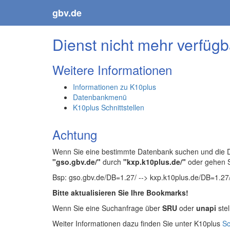
gbv.de
Dienst nicht mehr verfügb
Weitere Informationen
Informationen zu K10plus
Datenbankmenü
K10plus Schnittstellen
Achtung
Wenn Sie eine bestimmte Datenbank suchen und die Da
"gso.gbv.de/"
durch
"kxp.k10plus.de/"
oder gehen 
Bsp: gso.gbv.de/DB=1.27/ --> kxp.k10plus.de/DB=1.27
Bitte aktualisieren Sie Ihre Bookmarks!
Wenn Sie eine Suchanfrage über
SRU
oder
unapi
stel
Weiter Informationen dazu finden Sie unter K10plus
Sc