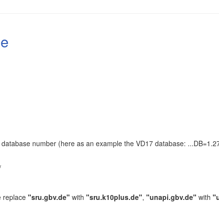
le
the database number (here as an example the VD17 database: ...DB=1.27
.
/
e replace
"sru.gbv.de"
with
"sru.k10plus.de"
,
"unapi.gbv.de"
with
"