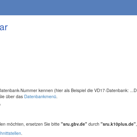
ar
tenbank-Nummer kennen (hier als Beispiel die VD17-Datenbank: ...DB=
Sie über das
Datenbankmenü
.
/
len möchten, ersetzen Sie bitte
"sru.gbv.de"
durch
"sru.k10plus.de"
hnittstellen
.