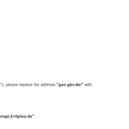
/), please replace the address
"gso.gbv.de/"
with
unapi.k10plus.de"
.