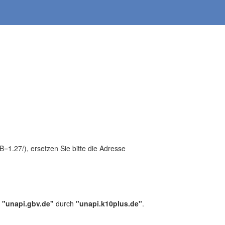
1.27/), ersetzen Sie bitte die Adresse
,
"unapi.gbv.de"
durch
"unapi.k10plus.de"
.