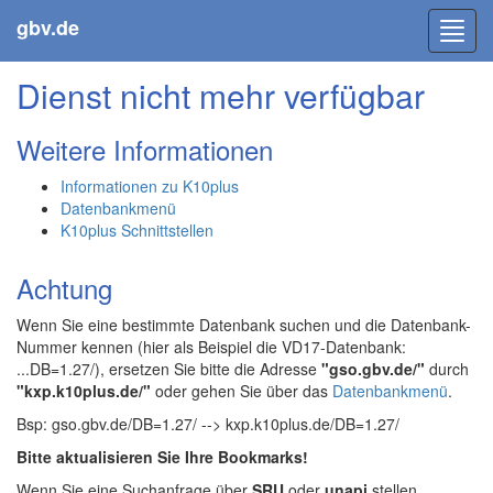
gbv.de
Toggl
navig
Dienst nicht mehr verfügbar
Weitere Informationen
Informationen zu K10plus
Datenbankmenü
K10plus Schnittstellen
Achtung
Wenn Sie eine bestimmte Datenbank suchen und die Datenbank-
Nummer kennen (hier als Beispiel die VD17-Datenbank:
...DB=1.27/), ersetzen Sie bitte die Adresse
"gso.gbv.de/"
durch
"kxp.k10plus.de/"
oder gehen Sie über das
Datenbankmenü
.
Bsp: gso.gbv.de/DB=1.27/ --> kxp.k10plus.de/DB=1.27/
Bitte aktualisieren Sie Ihre Bookmarks!
Wenn Sie eine Suchanfrage über
SRU
oder
unapi
stellen