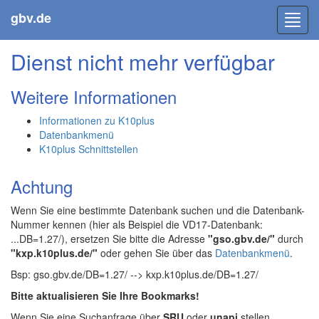
gbv.de
Toggl
navig
Dienst nicht mehr verfügbar
Weitere Informationen
Informationen zu K10plus
Datenbankmenü
K10plus Schnittstellen
Achtung
Wenn Sie eine bestimmte Datenbank suchen und die Datenbank-
Nummer kennen (hier als Beispiel die VD17-Datenbank:
...DB=1.27/), ersetzen Sie bitte die Adresse
"gso.gbv.de/"
durch
"kxp.k10plus.de/"
oder gehen Sie über das
Datenbankmenü
.
Bsp: gso.gbv.de/DB=1.27/ --> kxp.k10plus.de/DB=1.27/
Bitte aktualisieren Sie Ihre Bookmarks!
Wenn Sie eine Suchanfrage über
SRU
oder
unapi
stellen