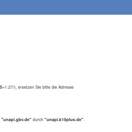
1.27/), ersetzen Sie bitte die Adresse
,
"unapi.gbv.de"
durch
"unapi.k10plus.de"
.