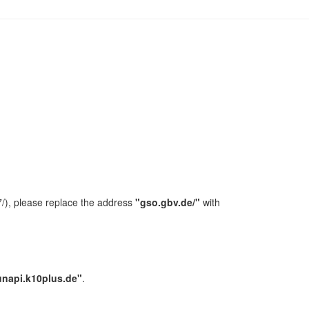
/), please replace the address
"gso.gbv.de/"
with
unapi.k10plus.de"
.