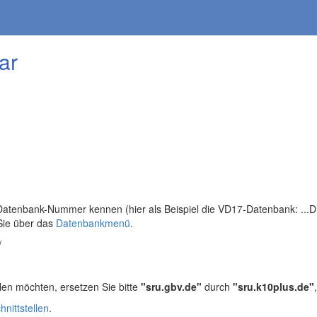
ar
tenbank-Nummer kennen (hier als Beispiel die VD17-Datenbank: ...DB=
Sie über das
Datenbankmenü
.
/
len möchten, ersetzen Sie bitte
"sru.gbv.de"
durch
"sru.k10plus.de"
hnittstellen
.