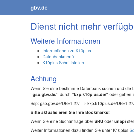
gbv.de
Dienst nicht mehr verfügb
Weitere Informationen
Informationen zu K10plus
Datenbankmenü
K10plus Schnittstellen
Achtung
Wenn Sie eine bestimmte Datenbank suchen und die Da
"gso.gbv.de/"
durch
"kxp.k10plus.de/"
oder gehen 
Bsp: gso.gbv.de/DB=1.27/ --> kxp.k10plus.de/DB=1.27
Bitte aktualisieren Sie Ihre Bookmarks!
Wenn Sie eine Suchanfrage über
SRU
oder
unapi
stel
Weiter Informationen dazu finden Sie unter K10plus
Sc