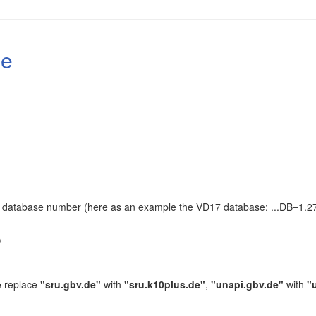
le
the database number (here as an example the VD17 database: ...DB=1.27
.
/
e replace
"sru.gbv.de"
with
"sru.k10plus.de"
,
"unapi.gbv.de"
with
"