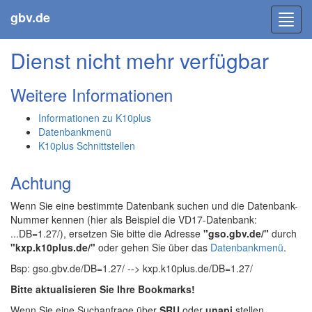
gbv.de
Toggl
navig
Dienst nicht mehr verfügbar
Weitere Informationen
Informationen zu K10plus
Datenbankmenü
K10plus Schnittstellen
Achtung
Wenn Sie eine bestimmte Datenbank suchen und die Datenbank-
Nummer kennen (hier als Beispiel die VD17-Datenbank:
...DB=1.27/), ersetzen Sie bitte die Adresse
"gso.gbv.de/"
durch
"kxp.k10plus.de/"
oder gehen Sie über das
Datenbankmenü
.
Bsp: gso.gbv.de/DB=1.27/ --> kxp.k10plus.de/DB=1.27/
Bitte aktualisieren Sie Ihre Bookmarks!
Wenn Sie eine Suchanfrage über
SRU
oder
unapi
stellen