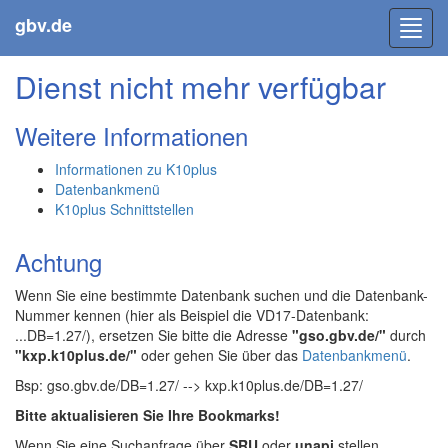
gbv.de
Toggl
navig
Dienst nicht mehr verfügbar
Weitere Informationen
Informationen zu K10plus
Datenbankmenü
K10plus Schnittstellen
Achtung
Wenn Sie eine bestimmte Datenbank suchen und die Datenbank-
Nummer kennen (hier als Beispiel die VD17-Datenbank:
...DB=1.27/), ersetzen Sie bitte die Adresse
"gso.gbv.de/"
durch
"kxp.k10plus.de/"
oder gehen Sie über das
Datenbankmenü
.
Bsp: gso.gbv.de/DB=1.27/ --> kxp.k10plus.de/DB=1.27/
Bitte aktualisieren Sie Ihre Bookmarks!
Wenn Sie eine Suchanfrage über
SRU
oder
unapi
stellen