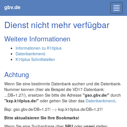
gbv.de
Toggl
navig
Dienst nicht mehr verfügbar
Weitere Informationen
Informationen zu K10plus
Datenbankmenü
K10plus Schnittstellen
Achtung
Wenn Sie eine bestimmte Datenbank suchen und die Datenbank-
Nummer kennen (hier als Beispiel die VD17-Datenbank:
...DB=1.27/), ersetzen Sie bitte die Adresse
"gso.gbv.de/"
durch
"kxp.k10plus.de/"
oder gehen Sie über das
Datenbankmenü
.
Bsp: gso.gbv.de/DB=1.27/ --> kxp.k10plus.de/DB=1.27/
Bitte aktualisieren Sie Ihre Bookmarks!
Wenn Sie eine Suchanfrage über
SRU
oder
unapi
stellen