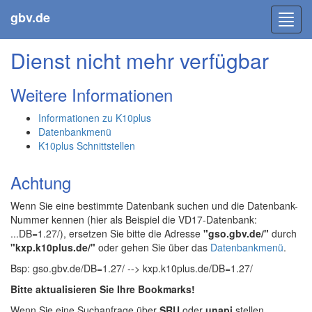
gbv.de
Toggl
navig
Dienst nicht mehr verfügbar
Weitere Informationen
Informationen zu K10plus
Datenbankmenü
K10plus Schnittstellen
Achtung
Wenn Sie eine bestimmte Datenbank suchen und die Datenbank-
Nummer kennen (hier als Beispiel die VD17-Datenbank:
...DB=1.27/), ersetzen Sie bitte die Adresse
"gso.gbv.de/"
durch
"kxp.k10plus.de/"
oder gehen Sie über das
Datenbankmenü
.
Bsp: gso.gbv.de/DB=1.27/ --> kxp.k10plus.de/DB=1.27/
Bitte aktualisieren Sie Ihre Bookmarks!
Wenn Sie eine Suchanfrage über
SRU
oder
unapi
stellen