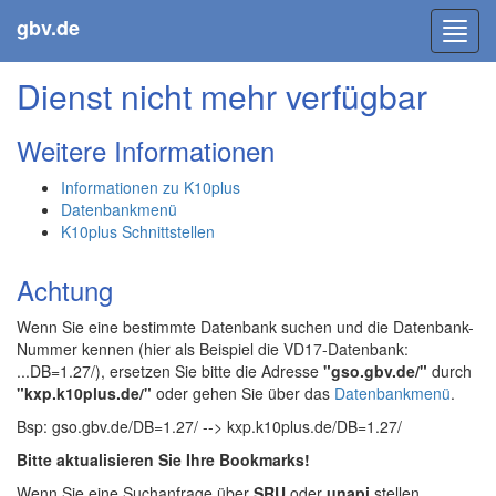
gbv.de
Toggl
navig
Dienst nicht mehr verfügbar
Weitere Informationen
Informationen zu K10plus
Datenbankmenü
K10plus Schnittstellen
Achtung
Wenn Sie eine bestimmte Datenbank suchen und die Datenbank-
Nummer kennen (hier als Beispiel die VD17-Datenbank:
...DB=1.27/), ersetzen Sie bitte die Adresse
"gso.gbv.de/"
durch
"kxp.k10plus.de/"
oder gehen Sie über das
Datenbankmenü
.
Bsp: gso.gbv.de/DB=1.27/ --> kxp.k10plus.de/DB=1.27/
Bitte aktualisieren Sie Ihre Bookmarks!
Wenn Sie eine Suchanfrage über
SRU
oder
unapi
stellen